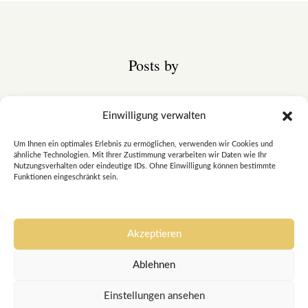
Posts by
Einwilligung verwalten
Hello world!
von
admin
|
Okt. 24, 2025
|
Uncategorized
Um Ihnen ein optimales Erlebnis zu ermöglichen, verwenden wir Cookies und
ähnliche Technologien. Mit Ihrer Zustimmung verarbeiten wir Daten wie Ihr
Welcome to WordPress. This is your first post. Edit
Nutzungsverhalten oder eindeutige IDs. Ohne Einwilligung können bestimmte
or delete it, then start writing!
Funktionen eingeschränkt sein.
mehr lesen
Akzeptieren
Ablehnen
Einstellungen ansehen